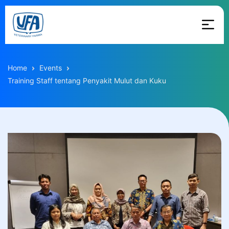
Skip
to
the
USFA
content
Vet
Home
Events
Farma
Training Staff tentang Penyakit Mulut dan Kuku